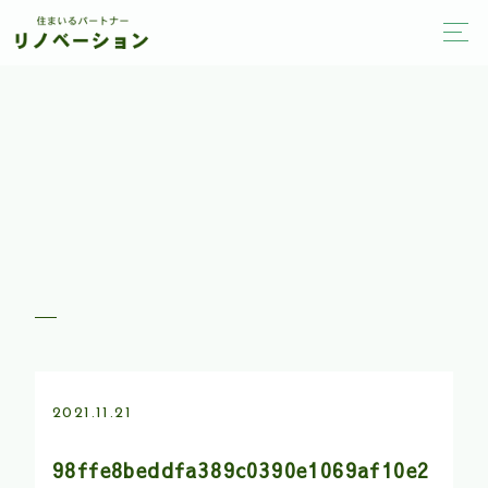
2021.11.21
98ffe8beddfa389c0390e1069af10e2