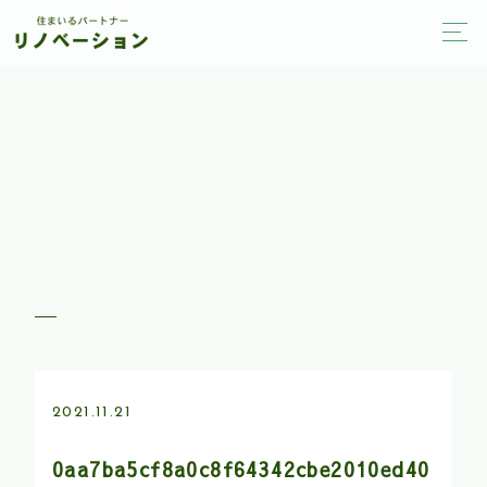
2021.11.21
0aa7ba5cf8a0c8f64342cbe2010ed40