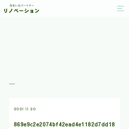
2021.11.20
869e9c2e2074bf42ead4e1182d7dd18